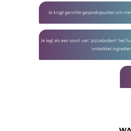
Je krijgt gerichte gesprekspunten om met
Je legt als een soort van 'pizzabodem' het f
'ontwikkel ingredie
WA