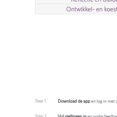
Stap 1
Download de app
en log in met 
Stap 2
Vul stellingen in
en nodig feedbac