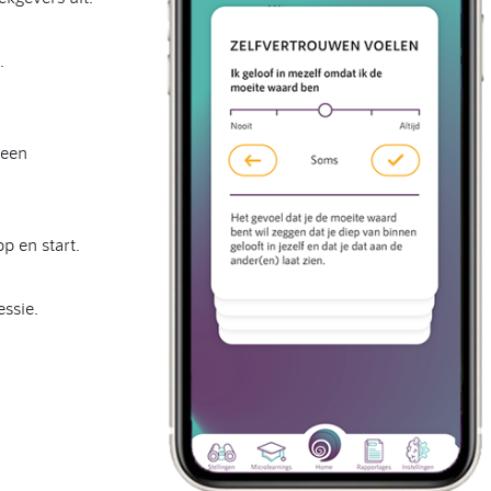
.
 een
p en start.
essie.