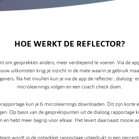
HOE WERKT DE REFLECTOR?
eunt om gesprekken anders, meer verdiepend te voeren. Via de app v
 jouw uitkomsten krijg je inzicht in de mate waarin je gebruik ma
kgevers. Na het invullen kun je via de app de reflectie-, dialoog
microlearnings volgen en een coach check doen.
ierapportage kun je 6 microlearnings downloaden. Dit zijn korte 
n. Op basis van de gesprekspunten uit de dialoog rapportage ku
en en hebt meer begrip voor elkaar. Het levert daarnaast mooie a
team wordt in de ontwikkel rapportage uitgedrukt in een percenta